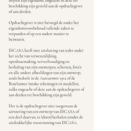
blijven zijn eigendom, ongeacht of deze ter
beschikking zijn gesteld aan de opdrachtgever
of aan derden.
Opdrachtgever is niet bevoegd de onder het
eigendomsvoorbehoud vallende zaken te
verpanden of op een andere manier te
bezwaren.
ESCASA heeft met uitsluiting van ieder ander
het recht van verwezenlijking,
openbaarmaking, verveelvoudiging en
herhaling van zijn ontwerpen, schetsen, foto’s
en alle andere afbeeldingen van zijn ontwerp,
zoals bedoelt in de Auteurswet 1912 of de
Beneluxwet inzake tekeningen en modellen,
zulks ongeacht of deze aan de opdrachtgever of
aan derden ter beschikking zijn gesteld.
Het is de opdrachtgever niet toegestaan de
uitvoering van een ontwerp van ESCASA of
een deel daarvan, te (doen) herhalen zonder de
uitdrukkelijke toestemming van ESCASA.