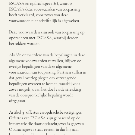
ESCASA en opdrachtgever(s), waarop
ESCASA deze voorwaarden van toepassing
heeft verklaard, voor zover van deze
voorwaarden niet schriftelijk is afgeweken.
Deze voorwaarden zijn ook van toepassing op
opdrachten met ESCASA, waarbij derden
betrokken worden.
Als één of meerdere van de bepalingen in deze
algemene voorwaarden vervallen, blijven de
overige bepalingen van deze algemene
voorwaarden van toepassing. Partijen zullen in
dat geval overleg plegen om vervangende
bepalingen overeen te komen, waarbij voor
zover mogelijk van het doel en de strekking
van de oorspronkelijke bepaling wordt
uitgegaan.
Artikel 3 | offertes en opdrachtbevestigingen
Offertes van ESCASA zijn gebaseerd op de
informatie die door opdrachtgever is gegeven.
Opdrachtgever staat ervoor in dat hij naar