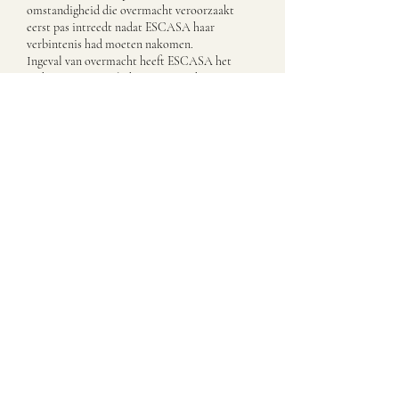
omstandigheid die overmacht veroorzaakt
eerst pas intreedt nadat ESCASA haar
verbintenis had moeten nakomen.
Ingeval van overmacht heeft ESCASA het
recht om zijn verplichting op te schorten.
Indien de verhindering van nakoming als
gevolg van overmacht langer dan een maand
voortduurt, zijn beide partijen bevoegd de
overeenkomst te ontbinden, zonder
verplichting tot vergoeding van schade aan de
andere partij.
Indien ESCASA op het moment van
overmacht gedeeltelijk haar verplichtingen al
is nagekomen of zal zij deze kunnen nakomen,
dan mag zij dit deel declareren. Opdrachtgever
voldoet deze declaratie dan alsof het om een
losstaande opdracht ging.
Artikel 14 | klachten
Klachten over de verrichte werkzaamheden
moet opdrachtgever binnen twee weken na
factuurdatum en uiterlijk binnen drie weken