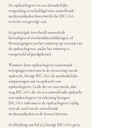
De opdrachtgever is een afzonderlijke
vergoeding verschuldigd voor aanvullende
werkzaamheden (meerwerk) die ESCASA
verricht ten gevolge van:
(a) gewijzigde (overheid) voorschrift
beëindigen of overheidsbeschikkingen, of
(b) wijzigingen van het ontwerp op verzoek van
de opdrachtgever, nadat het ontwerp is
vastgesteld of goedgekeurd.
Wanneer door opdrachtgever tussentijds
wijzigingen ontstaan in de uitvoering van de
opdracht, brengt ESCASA de noodzakelijke
aanpassingen aan in opdracht van
opdrachtgever. Leidt dit tot meerwerk, dan
mag ESCASA dit als een aanvullende opdracht
aan opdrachtgever in rekening brengen.
ESCASA informeert de opdrachtgever tijdig
over de aard van de aanvullende
werkzaamheden en de kosten hiervan.
In afwijking van lid 2/3, brengt ESCASA geen