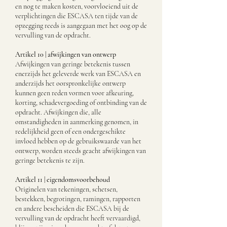
en nog te maken kosten, voorvloeiend uit de
verplichtingen die ESCASA ten tijde van de
opzegging reeds is aangegaan met het oog op de
vervulling van de opdracht.
Artikel 10 | afwijkingen van ontwerp
Afwijkingen van geringe betekenis tussen
enerzijds het geleverde werk van ESCASA en
anderzijds het oorspronkelijke ontwerp
kunnen geen reden vormen voor afkeuring,
korting, schadevergoeding of ontbinding van de
opdracht. Afwijkingen die, alle
omstandigheden in aanmerking genomen, in
redelijkheid geen of een ondergeschikte
invloed hebben op de gebruikswaarde van het
ontwerp, worden steeds geacht afwijkingen van
geringe betekenis te zijn.
Artikel 11 | eigendomsvoorbehoud
Originelen van tekeningen, schetsen,
bestekken, begrotingen, ramingen, rapporten
en andere bescheiden die ESCASA bij de
vervulling van de opdracht heeft vervaardigd,