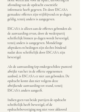
beste weten alle voor de opzet, uitvoering en
afronding van de opdracht essentiële
informatie heeft gegeven. De door ESCASA
gemaakte offertes zijn vrijblijvend en 30 dagen
geldig, tenzij anders is aangegeven.
ESCASA is alleen aan de offertes gebonden als
de aanvaarding ervan, door de wederpartij
schriftelijk binnen 30 dagen wordt bevestigd,
tenzij anders is aangegeven. Mondelinge
afspraken en bedingen zijn slechts bindend
nadat deze schriftelijk door ESCASA zijn
bevestigd.
Als de aanvaarding (op ondergeschikte punten)
afwijkt van het in de offerte opgenomen
aanbod, is ESCASA er niet aan gebonden.
De
opdracht komt dan niet volgens deze
afwijkende aanvaarding tot stand, tenzij
ESCASA anders aangeeft.
Indien geen van beide partijen de opdracht
schriftelijk heeft bevestigd, of de
opdrachtbevestiging nog niet voor akkoord