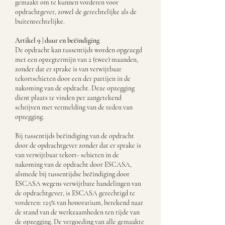
gemaakt om te kunnen vorderen voor
opdrachtgever, zowel de gerechtelijke als de
buitenrechtelijke.
Artikel 9 | duur en beëindiging
De opdracht kan tussentijds worden opgezegd
met een opzegtermijn van 2 (twee) maanden,
zonder dat er sprake is van verwijtbaar
tekortschieten door een der partijen in de
nakoming van de opdracht. Deze opzegging
dient plaats te vinden per aangetekend
schrijven met vermelding van de reden van
opzegging.
Bij tussentijds beëindiging van de opdracht
door de opdrachtgever zonder dat er sprake is
van verwijtbaar tekort- schieten in de
nakoming van de opdracht door ESCASA,
alsmede bij tussentijdse beëindiging door
ESCASA wegens verwijtbare handelingen van
de opdrachtgever, is
ESCASA gerechtigd te
vorderen: 125% van honorarium, berekend naar
de stand van de werkzaamheden ten tijde van
de opzegging. De vergoeding van alle gemaakte