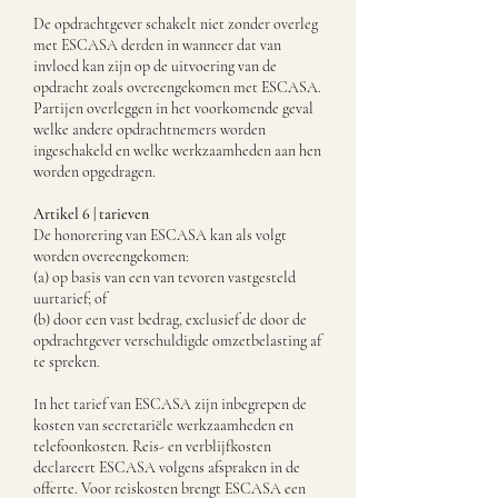
De opdrachtgever schakelt niet zonder overleg
met ESCASA derden in wanneer dat van
invloed kan zijn op de uitvoering van de
opdracht zoals overeengekomen met ESCASA.
Partijen overleggen in het voorkomende geval
welke andere opdrachtnemers worden
ingeschakeld en welke werkzaamheden aan hen
worden opgedragen.
Artikel 6 | tarieven
De honorering van ESCASA kan als volgt
worden overeengekomen:
(a) op basis van een van tevoren vastgesteld
uurtarief; of
(b) door een vast bedrag, exclusief de door de
opdrachtgever verschuldigde omzetbelasting af
te
spreken.
In het tarief van ESCASA zijn inbegrepen de
kosten van secretariële werkzaamheden en
telefoonkosten. Reis- en verblijfkosten
declareert ESCASA volgens afspraken in de
offerte.
Voor reiskosten brengt ESCASA een