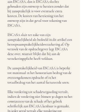
aan ESCASA, dan is ESCASA slechts
gehouden zijn ontwerp te herzien zonder dat
hij aansprakelijk is voor eventuele extra
kosten. De kosten van herziening van het
ontwerp zijn in dat geval voor rekening van
ESCASA.
ESCASA sluit ter zake van zijn
aansprakelijkheid als bedoeld in dit artikel een
beroepsaansprakelijkheidsverzekering af. Op
verzoek van de opdrachtgever legt ESCASA
deze over, waaruit blijkt dat hij aan de
verzekeringsplicht heeft voldaan.
De aansprakelijkheid van ESCASA is beperkt
tot maximaal 1x het honorarium bedrag van de
overeengekomen opdracht of 1x het
totaalbedrag van het aantal factureerde uren.
Elke vordering tot schadevergoeding vervalt,
indien de vordering niet binnen 30 dagen na het
constateren van de schade of het gebrek
schriftelijk aan ESCASA kenbaar is gemaakt.
In ieder geval vervalt elke vordering tot