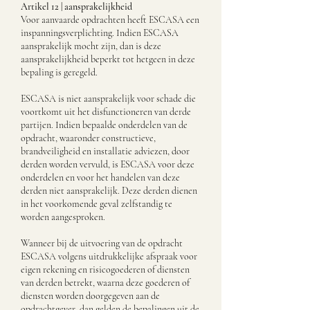
Artikel 12 | aansprakelijkheid
Voor aanvaarde opdrachten heeft ESCASA een
inspanningsverplichting. Indien ESCASA
aansprakelijk mocht zijn, dan is deze
aansprakelijkheid beperkt tot hetgeen in deze
bepaling is geregeld.
ESCASA is niet aansprakelijk voor schade die
voortkomt uit het disfunctioneren van derde
partijen. Indien bepaalde onderdelen van de
opdracht, waaronder constructieve,
brandveiligheid en installatie adviezen, door
derden worden vervuld, is ESCASA voor deze
onderdelen en voor het handelen van deze
derden niet aansprakelijk. Deze derden dienen
in het voorkomende geval zelfstandig te
worden aangesproken.
Wanneer bij de uitvoering van de opdracht
ESCASA volgens uitdrukkelijke afspraak voor
eigen rekening en risicogoederen of diensten
van derden betrekt, waarna deze goederen of
diensten worden doorgegeven aan de
opdrachtgever, dan gelden de bepalingen uit de