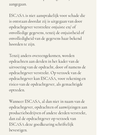
aangegaan.
ESCASA is niet aansprakelijk voor schade die
is ontstaan doordat zij is uitgegaan van door
opdrachtgever verstrekte onjuiste en/ of
onvolledige gegevens, tenzij de onjuistheid of
onvolledigheid van de gegevens haar bekend
hoorden te zijn.
Tenzij anders overeengekomen, worden
opdrachten aan derden in het kader van de
uitvoering van de opdracht, door of namens de
opdrachtgever verstrekt. Op verzoek van de
opdrachtgever kan ESCASA, voor rekening en
risico van de opdrachtgever, als gemachtigde
optreden.
Wanneer ESCASA, al dan niet in naam van de
opdrachtgever, opdrachten of aanwijzingen aan
productiebedrijven of andere derden verstrekt,
dan zal de opdrachtgever op verzoek van
ESCASA deze goedkeuring schriftelijk
bevestigen.