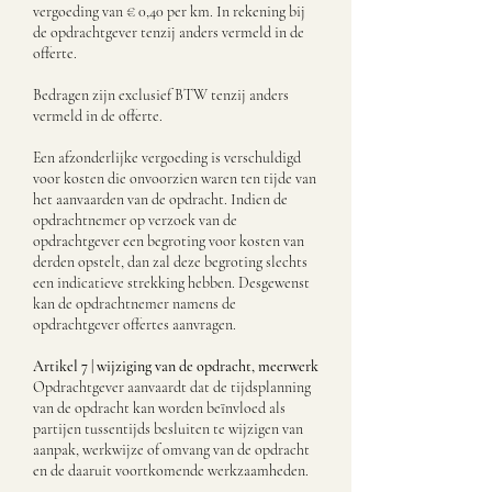
vergoeding van € 0,40 per km. In rekening bij
de opdrachtgever tenzij anders vermeld in de
offerte.
Bedragen zijn exclusief BTW tenzij anders
vermeld in de offerte.
Een afzonderlijke vergoeding is verschuldigd
voor kosten die onvoorzien waren ten tijde van
het aanvaarden van de opdracht. Indien de
opdrachtnemer op verzoek van de
opdrachtgever een begroting voor kosten van
derden opstelt, dan zal deze begroting slechts
een indicatieve strekking hebben. Desgewenst
kan de opdrachtnemer namens de
opdrachtgever offertes aanvragen.
Artikel 7 | wijziging van de opdracht, meerwerk
Opdrachtgever aanvaardt dat de tijdsplanning
van de opdracht kan worden beïnvloed als
partijen tussentijds besluiten te wijzigen van
aanpak, werkwijze of omvang van de opdracht
en de daaruit voortkomende werkzaamheden.