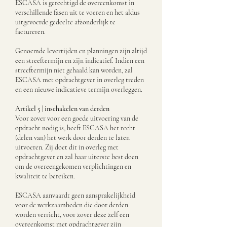
ESCASA is gerechtigd de overeenkomst in
verschillende fasen uit te voeren en het aldus
uitgevoerde gedeelte afzonderlijk te
factureren.
Genoemde levertijden en planningen zijn altijd
een streeftermijn en zijn indicatief. Indien een
streeftermijn niet gehaald kan worden, zal
ESCASA met opdrachtgever in overleg treden
en een nieuwe indicatieve termijn overleggen.
Artikel 5 | inschakelen van derden
Voor zover voor een goede uitvoering van de
opdracht nodig is, heeft ESCASA het recht
(delen van) het werk door derden te laten
uitvoeren. Zij doet dit in overleg met
opdrachtgever en zal haar uiterste best doen
om de overeengekomen verplichtingen en
kwaliteit te bereiken.
ESCASA aanvaardt geen aansprakelijkheid
voor de werkzaamheden die door derden
worden verricht, voor zover deze zelf een
overeenkomst met opdrachtgever zijn