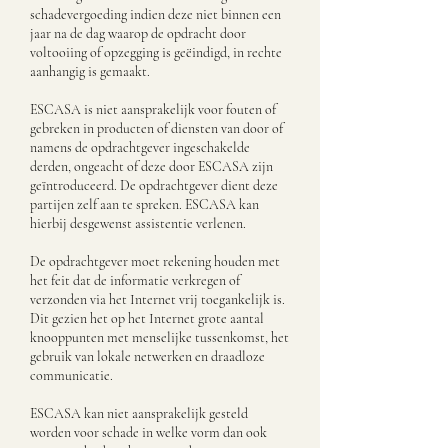
schadevergoeding indien deze niet binnen een
jaar na de dag waarop de opdracht door
voltooiing of opzegging is geëindigd, in rechte
aanhangig is gemaakt.
ESCASA is niet aansprakelijk voor fouten of
gebreken in producten of diensten van door of
namens de opdrachtgever ingeschakelde
derden, ongeacht of deze door ESCASA zijn
geïntroduceerd. De opdrachtgever dient deze
partijen zelf aan te spreken. ESCASA kan
hierbij desgewenst assistentie verlenen.
De opdrachtgever moet rekening houden met
het feit dat de informatie verkregen of
verzonden via het Internet vrij toegankelijk is.
Dit gezien het op het Internet grote aantal
knooppunten met menselijke tussenkomst, het
gebruik van lokale netwerken en draadloze
communicatie.
ESCASA kan niet aansprakelijk gesteld
worden voor schade in welke vorm dan ook