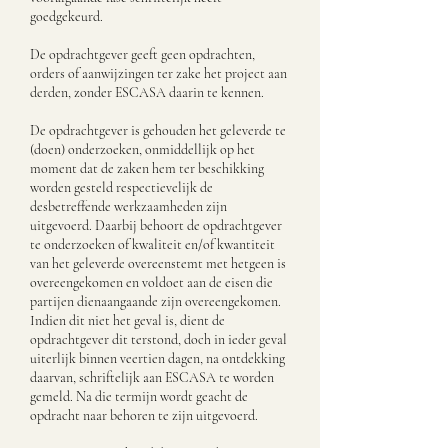
goedgekeurd.
De opdrachtgever geeft geen opdrachten,
orders of aanwijzingen ter zake het project aan
derden, zonder ESCASA daarin te kennen.
De opdrachtgever is gehouden het geleverde te
(doen) onderzoeken, onmiddellijk op het
moment dat de zaken hem ter beschikking
worden gesteld respectievelijk de
desbetreffende werkzaamheden zijn
uitgevoerd. Daarbij behoort de opdrachtgever
te onderzoeken of kwaliteit en/of kwantiteit
van het geleverde overeenstemt met hetgeen is
overeengekomen en voldoet aan de eisen die
partijen dienaangaande zijn overeengekomen.
Indien dit niet het geval is, dient de
opdrachtgever dit terstond, doch in ieder geval
uiterlijk binnen veertien dagen, na ontdekking
daarvan, schriftelijk aan ESCASA te worden
gemeld. Na die termijn wordt geacht de
opdracht naar behoren te zijn uitgevoerd.