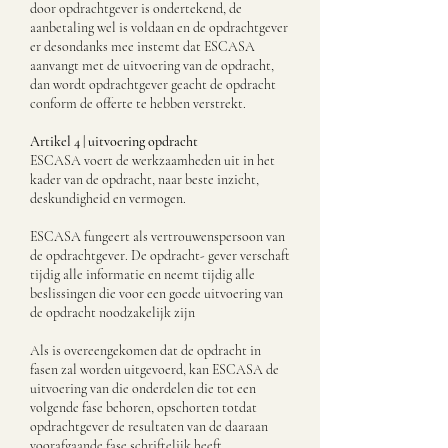
door opdrachtgever is ondertekend, de
aanbetaling wel is voldaan en de opdrachtgever
er desondanks mee instemt dat ESCASA
aanvangt met de uitvoering van de opdracht,
dan wordt opdrachtgever geacht de opdracht
conform de offerte te hebben verstrekt.
Artikel 4 | uitvoering opdracht
ESCASA voert de werkzaamheden uit in het
kader van de opdracht, naar beste inzicht,
deskundigheid en vermogen.
ESCASA fungeert als vertrouwenspersoon van
de opdrachtgever. De opdracht- gever verschaft
tijdig alle informatie en neemt tijdig alle
beslissingen die voor een goede uitvoering van
de opdracht noodzakelijk zijn
Als is overeengekomen dat de opdracht in
fasen zal worden uitgevoerd, kan ESCASA de
uitvoering van die onderdelen die tot een
volgende fase behoren, opschorten totdat
opdrachtgever de resultaten van de daaraan
voorafgaande fase schriftelijk heeft