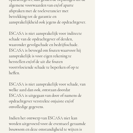
algemene voorwaarden van en/of aparte
afspraken met de toeleverancier met
betrekking tot de garantie en
aansprakelijkheid ook jegens de opdrachtgever.
ESCASA is niet aansprakelijk voor indirecte
schade van de opdrachtgever of derden,
waaronder gevolgschade en bedrijfsschade.
ESCASA is bevoegd om fouten waarvoor hij
aansprakelijk is voor eigen rekening te
herstellen en/of de uit die fouten
voortvloeiende schade te beperken of op te
heffen.
ESCASA is niet aansprakelijk voor schade, van
welke aard dan ook, ontstaan doordat
ESCASA is uitgegaan van door of namens de
opdrachtgever verstrekte onjuiste en/of
onvolledige gegevens.
Indien het ontwerp van ESCASA niet kan
worden uitgevoerd voor de eventueel geraamde
bouwsom en deze omstandigheid te wijten is