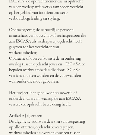
ESCASA; de opdrachtnemer die in opdracht
van een wederpartij werkzaamheden verricht
op het gebied van interieurontwerp,
verbouwbegeleiding en styling.
Opdrachtgever; de natuurlijke persoon,
maatschap, vennootschap of rechtspersoon die
aan ESCASA als wederpartij opdracht heeft
gegeven tot het verrichten van
werkzaamheden;
Opdracht of overeenkomst; de in onderling
overleg tussen opdrachtgever en ESCASA te
bepalen werkzaamheden die door ESCASA
verricht moeten worden en de voorwaarden
waaronder dit moet gebeuren.
Het project; het gebouw of bouwwerk, of
onderdeel daarvan, waarop de aan ESCASA
verstrekte opdracht betrekking heeft.
Artikel 2 | algemeen
De algemene voorwaarden zijn van toepassing
op alle offertes, opdrachtbevestigingen,
werkzaamheden en overeenkomsten tussen