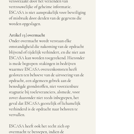
veroorzaakt door het verzenden van
vertrouwelijke of geheime informatie.
ESCASA is niet aansprakelijk voor beveiliging
of misbruik door derden van de gegevens die
worden opgeslagen.
Artikel 13 | overmacht
Onder overmacht wordt verstaan elke
omstandigheid die nakoming van de opdracht
blijvend of tijdelijk verhindert, en die niet aan
ESCASA kan worden toegerekend. Hieronder
is mede begrepen: stakingen in bedrijven
waarmee ESCASA overeenkomsten heeft
gesloten ten behoeve van de uitvoering van de
opdracht, een algemeen gebrek aan de
benodigde grondstoffen, niet voorzienbare
stagnatie bij toeleveranciers, alsmede, voor
zover daaronder niet reeds inbegrepen, het
geval dat ESCASA geestelijk of lichamelijk
verhinderd is de opdracht naar behoren te
vervullen.
ESCASA heeft ook het recht zich op
overmacht te beroepen, indien de