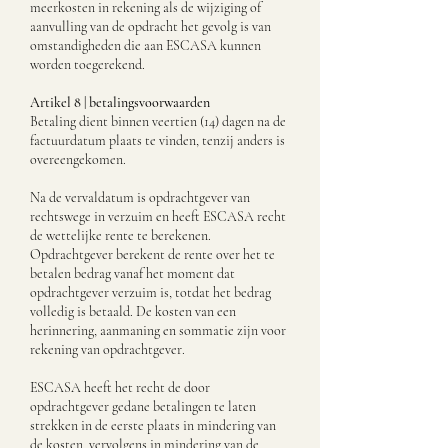
meerkosten in rekening als de wijziging of
aanvulling van de opdracht het gevolg is van
omstandigheden die aan ESCASA kunnen
worden toegerekend.
Artikel 8 | betalingsvoorwaarden
Betaling dient binnen veertien (14) dagen na de
factuurdatum plaats te vinden, tenzij anders is
overeengekomen.
Na de vervaldatum is opdrachtgever van
rechtswege in verzuim en heeft ESCASA recht
de wettelijke rente te berekenen.
Opdrachtgever berekent de rente over het te
betalen bedrag vanaf het moment dat
opdrachtgever verzuim is, totdat het bedrag
volledig is betaald. De kosten van een
herinnering, aanmaning en sommatie zijn voor
rekening van opdrachtgever.
ESCASA heeft het recht de door
opdrachtgever gedane betalingen te laten
strekken in de eerste plaats in mindering van
de kosten, vervolgens in mindering van de