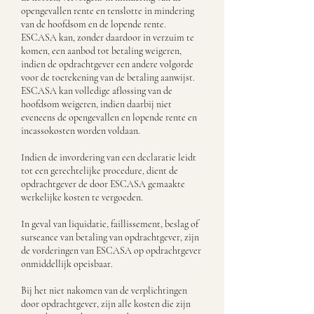
opengevallen rente en tenslotte in mindering
van de hoofdsom en de lopende rente.
ESCASA kan, zonder daardoor in verzuim te
komen, een aanbod tot betaling weigeren,
indien de opdrachtgever een andere volgorde
voor de toerekening van de betaling aanwijst.
ESCASA kan volledige aflossing van de
hoofdsom weigeren, indien daarbij niet
eveneens de opengevallen en lopende rente en
incassokosten worden voldaan.
Indien de invordering van een declaratie leidt
tot een gerechtelijke procedure, dient de
opdrachtgever de door ESCASA gemaakte
werkelijke kosten te vergoeden.
In geval van liquidatie, faillissement, beslag of
surseance van betaling van opdrachtgever, zijn
de vorderingen van ESCASA op opdrachtgever
onmiddellijk opeisbaar.
Bij het niet nakomen van de verplichtingen
door opdrachtgever, zijn alle kosten die zijn