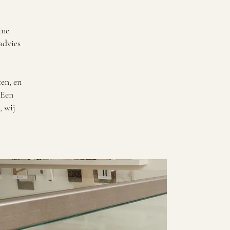
ine
advies
en, en
 Een
, wij