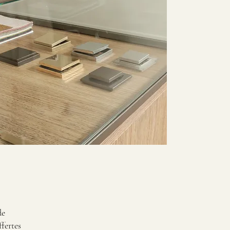
de
fertes