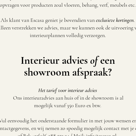
opvragen voor producten zoal vloeren, behang, verf, meubels etc.
Als klant van Escasa geniet je bovendien van
exclusieve kortingen
.
alleen verstrekken we advies, maar we kunnen ook de uitvoering 
interieurplannen volledig verzorgen.
Interieur advies
of
een
showroom afspraak?
Het tarief voor interieur advies
Ons interieuradvies aan huis of in de showroom is al
mogelijk vanaf 350 Euro ex btw.
Vul eenvoudig het onderstaande formulier in met jouw wensen e
ntactgegevens, en wij nemen zo spoedig mogelijk contact met je
of Bel:
+31(0)6 288 552 24
/ Mail:
info@escasa.nl