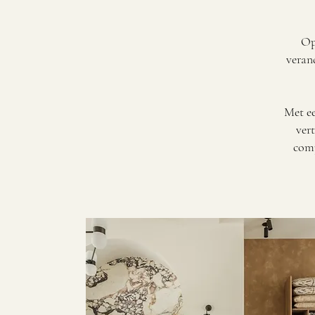
Op
verand
Met ee
vert
comp