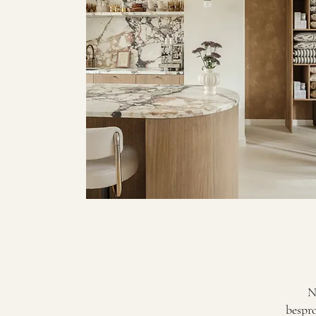
N
bespro